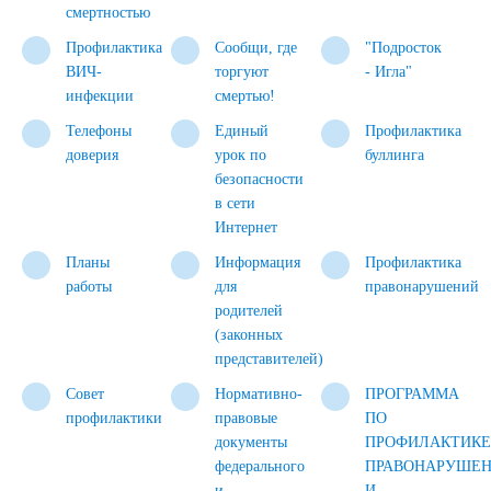
смертностью
Профилактика
Сообщи, где
"Подросток
ВИЧ-
торгуют
- Игла"
инфекции
смертью!
Телефоны
Единый
Профилактика
доверия
урок по
буллинга
безопасности
в сети
Интернет
Планы
Информация
Профилактика
работы
для
правонарушений
родителей
(законных
представителей)
Совет
Нормативно-
ПРОГРАММА
профилактики
правовые
ПО
документы
ПРОФИЛАКТИКЕ
федерального
ПРАВОНАРУШЕ
и
И