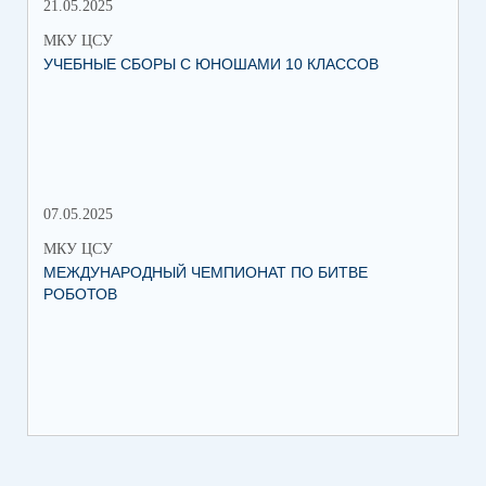
21.05.2025
10.
МКУ ЦСУ
МК
УЧЕБНЫЕ СБОРЫ С ЮНОШАМИ 10 КЛАССОВ
СТ
РО
МЕ
07.05.2025
27.
МКУ ЦСУ
МК
МЕЖДУНАРОДНЫЙ ЧЕМПИОНАТ ПО БИТВЕ
ИН
РОБОТОВ
СО
ИХ
ЛЕ