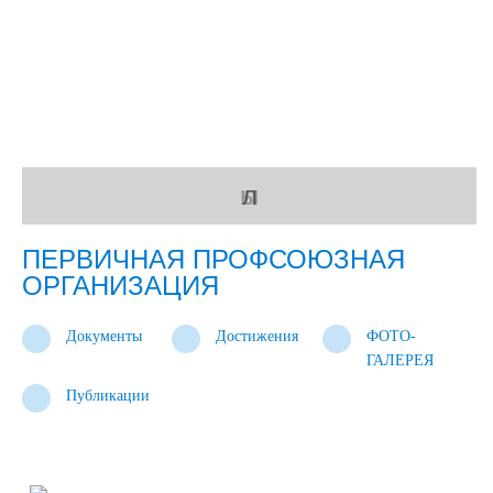
ы
л
ч
о
ПЕРВИЧНАЯ ПРОФСОЮЗНАЯ
ОРГАНИЗАЦИЯ
Документы
Достижения
ФОТО-
ГАЛЕРЕЯ
Публикации