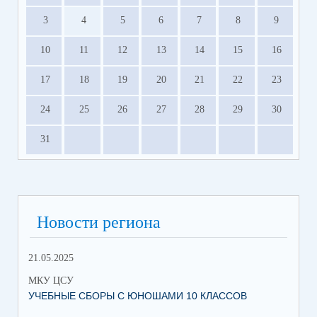
3
4
5
6
7
8
9
10
11
12
13
14
15
16
17
18
19
20
21
22
23
24
25
26
27
28
29
30
31
Новости региона
21.05.2025
10.
МКУ ЦСУ
МК
УЧЕБНЫЕ СБОРЫ С ЮНОШАМИ 10 КЛАССОВ
СТ
РО