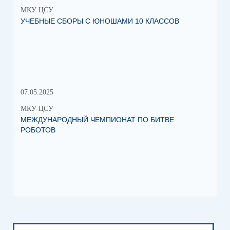
МКУ ЦСУ
МК
УЧЕБНЫЕ СБОРЫ С ЮНОШАМИ 10 КЛАССОВ
СТ
РО
МЕ
07.05.2025
27.
МКУ ЦСУ
МК
МЕЖДУНАРОДНЫЙ ЧЕМПИОНАТ ПО БИТВЕ
ИН
РОБОТОВ
СО
ИХ
ЛЕ