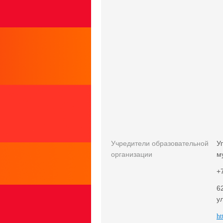
Учредители образовательной
У
организации
м
+
6
у
ht