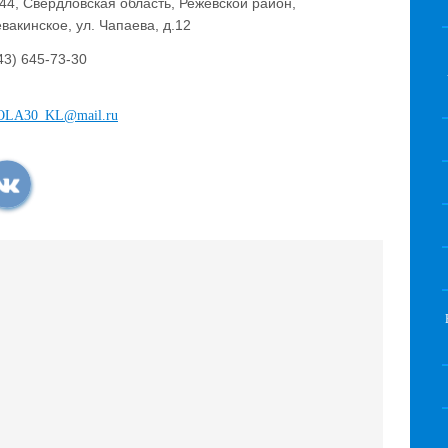
44, Свердловская область, Режевской район,
евакинское, ул. Чапаева, д.12
43) 645-73-30
LA30_KL@mail.ru