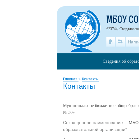
МБОУ С
623744, Свердловская
Напи
Сведения об образ
Главная
»
Контакты
Контакты
Муниципальное бюджетное общеобразов
№ 30»
Сокращенное наименование
МБО
образовательной организации*