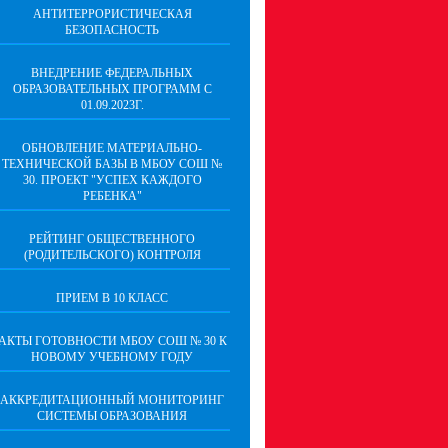
АНТИТЕРРОРИСТИЧЕСКАЯ
БЕЗОПАСНОСТЬ
ВНЕДРЕНИЕ ФЕДЕРАЛЬНЫХ
ОБРАЗОВАТЕЛЬНЫХ ПРОГРАММ С
01.09.2023Г.
ОБНОВЛЕНИЕ МАТЕРИАЛЬНО-
ТЕХНИЧЕСКОЙ БАЗЫ В МБОУ СОШ №
30. ПРОЕКТ "УСПЕХ КАЖДОГО
РЕБЕНКА"
РЕЙТИНГ ОБЩЕСТВЕННОГО
(РОДИТЕЛЬСКОГО) КОНТРОЛЯ
ПРИЕМ В 10 КЛАСС
АКТЫ ГОТОВНОСТИ МБОУ СОШ № 30 К
НОВОМУ УЧЕБНОМУ ГОДУ
АККРЕДИТАЦИОННЫЙ МОНИТОРИНГ
СИСТЕМЫ ОБРАЗОВАНИЯ