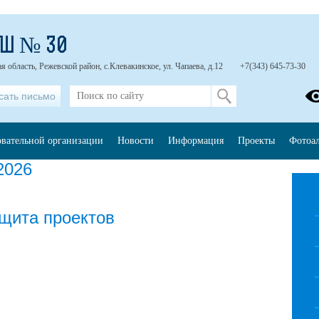
ОШ № 30
 область, Режевской район, с.Клевакинское, ул. Чапаева, д.12
+7(343) 645-73-30
сать письмо
овательной организации
Новости
Информация
Проекты
Фотоа
2026
щита проектов