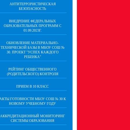
АНТИТЕРРОРИСТИЧЕСКАЯ
БЕЗОПАСНОСТЬ
ВНЕДРЕНИЕ ФЕДЕРАЛЬНЫХ
ОБРАЗОВАТЕЛЬНЫХ ПРОГРАММ С
01.09.2023Г.
ОБНОВЛЕНИЕ МАТЕРИАЛЬНО-
ТЕХНИЧЕСКОЙ БАЗЫ В МБОУ СОШ №
30. ПРОЕКТ "УСПЕХ КАЖДОГО
РЕБЕНКА"
РЕЙТИНГ ОБЩЕСТВЕННОГО
(РОДИТЕЛЬСКОГО) КОНТРОЛЯ
ПРИЕМ В 10 КЛАСС
АКТЫ ГОТОВНОСТИ МБОУ СОШ № 30 К
НОВОМУ УЧЕБНОМУ ГОДУ
АККРЕДИТАЦИОННЫЙ МОНИТОРИНГ
СИСТЕМЫ ОБРАЗОВАНИЯ