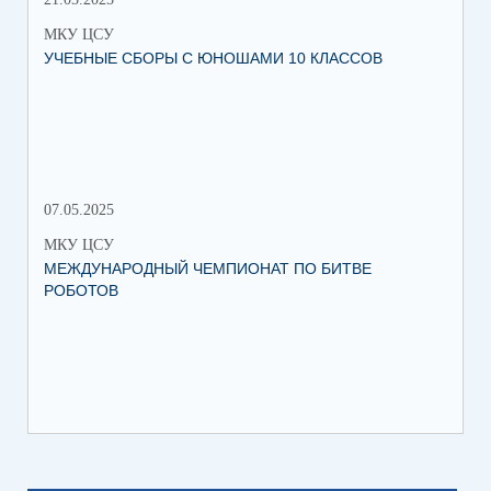
МКУ ЦСУ
МК
УЧЕБНЫЕ СБОРЫ С ЮНОШАМИ 10 КЛАССОВ
СТ
РО
МЕ
07.05.2025
27.
МКУ ЦСУ
МК
МЕЖДУНАРОДНЫЙ ЧЕМПИОНАТ ПО БИТВЕ
ИН
РОБОТОВ
СО
ИХ
ЛЕ