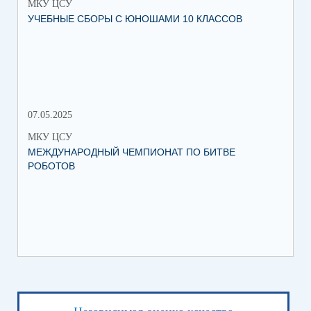
МКУ ЦСУ
МК
УЧЕБНЫЕ СБОРЫ С ЮНОШАМИ 10 КЛАССОВ
СТ
РО
МЕ
07.05.2025
27.
МКУ ЦСУ
МК
МЕЖДУНАРОДНЫЙ ЧЕМПИОНАТ ПО БИТВЕ
ИН
РОБОТОВ
СО
ИХ
ЛЕ