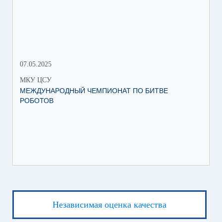
РО
МЕ
07.05.2025
27.
МКУ ЦСУ
МК
МЕЖДУНАРОДНЫЙ ЧЕМПИОНАТ ПО БИТВЕ
ИН
РОБОТОВ
СО
ИХ
ЛЕ
Независимая оценка качества