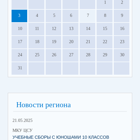
1
2
3
4
5
6
7
8
9
10
11
12
13
14
15
16
17
18
19
20
21
22
23
24
25
26
27
28
29
30
31
Новости региона
21.05.2025
10.
МКУ ЦСУ
МК
УЧЕБНЫЕ СБОРЫ С ЮНОШАМИ 10 КЛАССОВ
СТ