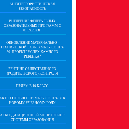
АНТИТЕРРОРИСТИЧЕСКАЯ
БЕЗОПАСНОСТЬ
ВНЕДРЕНИЕ ФЕДЕРАЛЬНЫХ
ОБРАЗОВАТЕЛЬНЫХ ПРОГРАММ С
01.09.2023Г.
ОБНОВЛЕНИЕ МАТЕРИАЛЬНО-
ТЕХНИЧЕСКОЙ БАЗЫ В МБОУ СОШ №
30. ПРОЕКТ "УСПЕХ КАЖДОГО
РЕБЕНКА"
РЕЙТИНГ ОБЩЕСТВЕННОГО
(РОДИТЕЛЬСКОГО) КОНТРОЛЯ
ПРИЕМ В 10 КЛАСС
АКТЫ ГОТОВНОСТИ МБОУ СОШ № 30 К
НОВОМУ УЧЕБНОМУ ГОДУ
АККРЕДИТАЦИОННЫЙ МОНИТОРИНГ
СИСТЕМЫ ОБРАЗОВАНИЯ