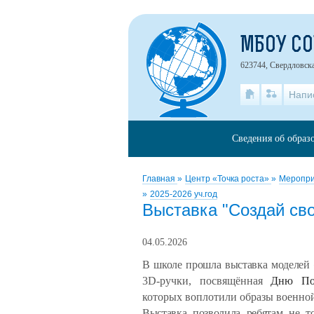
МБОУ С
623744, Свердловская
Напи
Сведения об образ
Главная
»
Центр «Точка роста»
»
Меропри
»
2025-2026 уч.год
Выставка "Создай св
04.05.2026
В школе прошла выставка моделей
3D-ручки, посвящённая
Дню По
которых воплотили образы военно
Выставка позволила ребятам не т