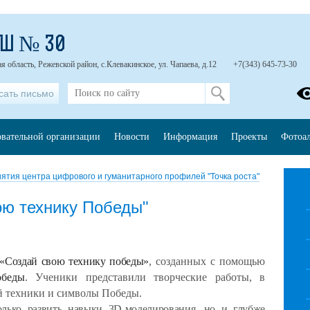
ОШ № 30
 область, Режевской район, с.Клевакинское, ул. Чапаева, д.12
+7(343) 645-73-30
сать письмо
овательной организации
Новости
Информация
Проекты
Фотоа
ятия центра цифрового и гуманитарного профилей "Точка роста"
ою технику Победы"
«Создай свою технику победы»
, созданных с помощью
беды
. Ученики представили творческие работы, в
й техники и символы Победы.
олько развить навыки 3D-моделирования, но и глубже