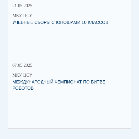
21.05.2025
10.
МКУ ЦСУ
МК
УЧЕБНЫЕ СБОРЫ С ЮНОШАМИ 10 КЛАССОВ
СТ
РО
МЕ
07.05.2025
27.
МКУ ЦСУ
МК
МЕЖДУНАРОДНЫЙ ЧЕМПИОНАТ ПО БИТВЕ
ИН
РОБОТОВ
СО
ИХ
ЛЕ