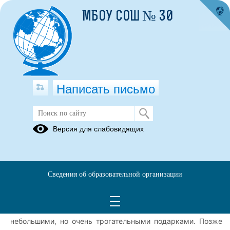
МБОУ СОШ № 30
Написать письмо
День Учителя!
Версия для слабовидящих
05.10.2025
Наша школа в минувшую пятницу, 3 октября, была
наполнена теплом и благодарностью – мы отмечали День
Сведения об образовательной организации
учителя! С самого утра волонтеры отряда "Взгляд в
будущее" создавали праздничное настроение, встречая
каждого педагога у входа с искренними улыбками и
небольшими, но очень трогательными подарками. Позже