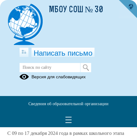
МБОУ СОШ № 30
Написать письмо
Школьный этап Всероссийских
Версия для слабовидящих
спортивных игр школьников
"Президентские спортивные игры" по
настольному теннису среди
обучающихся 5-7, 8-11 классов
Сведения об образовательной организации
МБОУ СОШ № 30
10.12.2024
С 09 по 17 декабря 2024 года в рамках школьного этапа