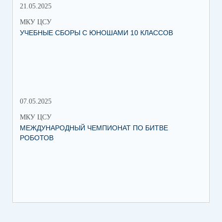
21.05.2025
10.
МКУ ЦСУ
МК
УЧЕБНЫЕ СБОРЫ С ЮНОШАМИ 10 КЛАССОВ
СТ
РО
МЕ
07.05.2025
27.
МКУ ЦСУ
МК
МЕЖДУНАРОДНЫЙ ЧЕМПИОНАТ ПО БИТВЕ
ИН
РОБОТОВ
СО
ИХ
ЛЕ