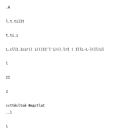
.А
l,t.ti]It
t,ti.i
L,сllI,1сiг() i(()I{'l'i)().lrI ( IllL-L-](]l)il
l
II
2
ссttйсltой Федсtlаt
.,l
l