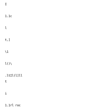
I
1.1c
l
t,]
\1
l()\
.ltIl(l]ll
t
i
1.1rl гос