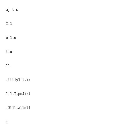
aj l ь
I,1
о 1,о
lio
11
.lll]y1-l.ix
1,1,I,poJirl
,Jl]l,allol]
;