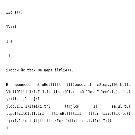
IIс I(()
1\iil
1,1
l]
i)осси йс ttой Фе.цера ilrli4)).
В проuессе пl]oBel]l(ll lll)овсс,гLl сJlед,yl0l-Ll11с
\1cllO1ll]l1r1,I 1,1л lIo i(OI,i гр0.11о, I,1еобхl,).,ll,]
\IIliC .;l,..]!l
jloc,1,1.1)i(ei{i,trl ltcjlcй 1] за,цl,tLl
llpoI]cilС1,1I,1rI ]l1)oBt]l]li11 (t],r,]iiiзltil;lc}1
lj:i1.1ilсllоl]|llt]lя \Ic}l()l]i]i]rl,t,l1rl Ii()
1