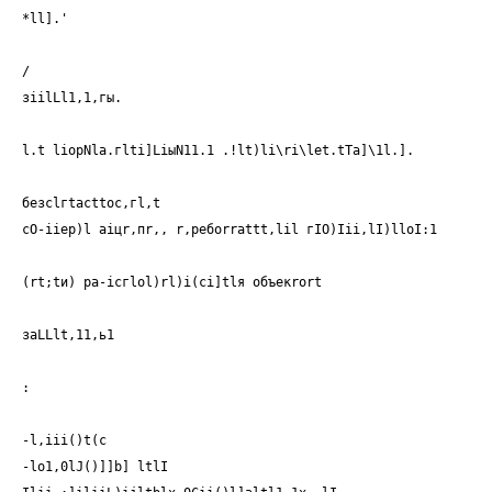
*ll].'
/
зiilLl1,1,гы.
l.t liopNla.гlti]LiыN11.1 .!lt)li\ri\let.tTa]\1l.].
безсlгtасttос,гl,t
сO-iiер)l aiцr,пr,, r,peбorrattt,lil гIO)Iii,lI)lloI:1
(rt;tи) ра-iсгlоl)rl)i(сi]tlя объекrоrt
заLLlt,11,ь1
:
-l,iii()t(c
-lo1,0lJ()]]b] ltlI