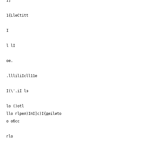
I]
1{LleCtitt
I
l lI
ое.
.llliliIcll11e
I(\'.iI lэ
lo ()otl
llo гlрел)IпI]с)I{деilиtо
о обсс
гlо