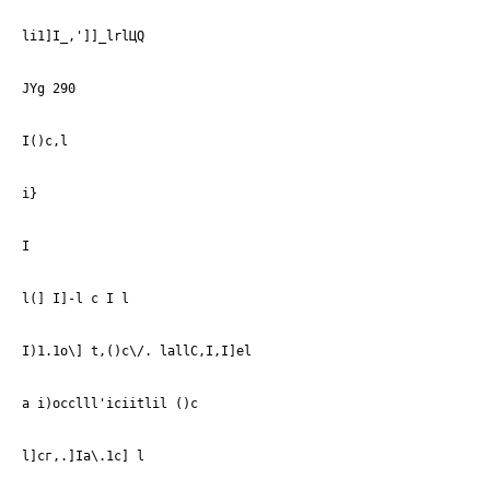
li1]I_,']]_lrlЦQ
JYg 290
I()c,l
i}
I
l(] I]-l с I l
I)1.1o\] t,()c\/. lallC,I,I]el
а i)occlll'iciitlil ()с
l]сг,.]Iа\.1с] l