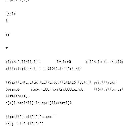
11pt.t l,c,t
ц\{lл
t
гr
r
tlttoi].llellili1 ilе_ltсй t1l]oilOj(1,I\1Clйt
гtllовL:рt
]i\,l 'j ]]СбОlJаt{},1rli\l;
tРсдсlliчti,itых l1il(1)oI)\lalLl1O]lIIt,]\ pcc)lllcax:
оргапоВ госу.]itl}]с-гlrсltllоI,сl lt0{l,гllо,|Irl
(lrаlзоllа).
i]L]lIoлilell}.le прсJ]llисаril]й
llрс;ll1i]нLlI,1iIателеii
\{ у i l!1 Ll1,1 II