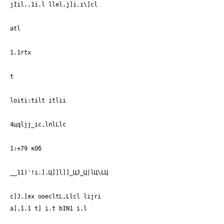
jIil.,1i.l llel,j]i.i\]cl
atl
1.1rtx
t
loiti:tilt itlii
4цqljj_iс,lпlLlс
1:+79 кОб
__11)'!i.].Ц]]l]]_ЦJ_Ц|lЦ\LЦ
с]J.]ях ooecltL,Llcl lijri
a],1.1 t] i.t bIN1 i.l