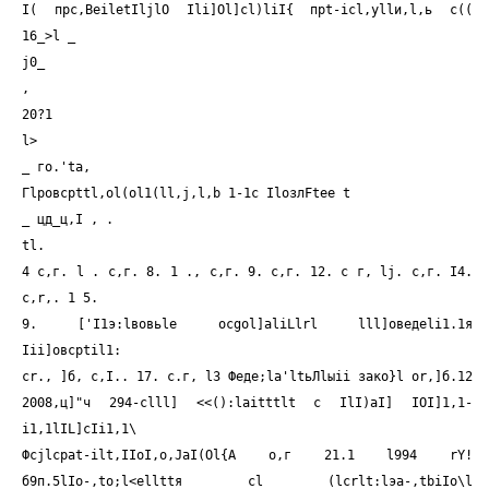
I( пpc,BeiletIljlO Ili]Ol]cl)liI{ прt-iсl,уllи,l,ь с((
16_>l _
j0_
,
20?1
l>
_ го.'tа,
Гlровсрttl,ol(ol1(ll,j,l,b 1-1c IlозлFtее t
_ цд_ц,I , .
tl.
4 с,г. l . с,г. 8. 1 ., с,г. 9. с,г. 12. с г, lj. с,г. I4.
c,r,. 1 5.
9. ['I1э:lвовьlе ocgol]aliLlrl lll]оведеli1.1я
Iii]oвcptil1:
cr., ]б, c,I.. 17. с.г, lЗ Феде;lа'ltьЛlыii зако}l оr,]б.12
2008,ц]"ч 294-clll] <<():laitttlt c IlI)aI] IOI]1,1-
i1,1lIL]cIi1,1\
Фcjlcpat-ilt,IIoI,o,JaI(Ol{A о,г 21.1 l994 rY!
б9п.5lIо-,tо;l<еllttя cl (lcrlt:lэa-,tbiIo\l