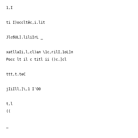
1,I
ti I)occltйc,i.lit
JlcбUL].liliIrL _
хatllаIi,l,сl)ал \1с,гilI,1оL]л
Росс lt il с titl ii ()с.]сl
ttt,t.teC
jIiIll,]\,1 I'O0
t,l
((
_