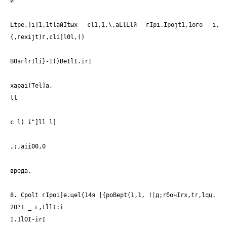
и
Ltре,]i]1,1tlайItых сl1,1,\,аLlLlй гIрi.Iроjt1,1ого i,
{,гехijt)г,сli]l0l,()
BOзгlrIli}-I()BeIlI.irI
xapai(Tel]a,
ll
с l) i"]ll l]
,;,aii00,0
вреда.
8. Cpolt гIроi]е.цеl{14я |{poBept(1,1, !|д;rбочIrх,tr,lqц.
20?1 _ г,tllt:i
I.1lOI-irI