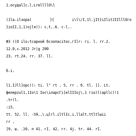
1,ocyдal]c,l,LrellllO\l
(1lа.ilзора) ]{ i\l\/I,1l.jIt}iIlitJIIlllOгo
}iоII,1,1)оjlя)): c,t,.6. c-l,.
ФЗ ((О ilо;tсарной бсзопасitос,гIlr: гi. l. rr.2.
12.0,+.2012 Jr|g 290
2З, rt.24, rr. З7. ll.
б.i.
l1.IJll]opc)): ti. l" гt . 5, гr . б. tl. ]]. Lt,
фелерzul1,1Iо\1 Iос\iларсГi]еlIIIоj\,1 гiо)l(арllс)!1
.tr(l.
:i5.
tt. 52, ll. -S9,,\.цlrl.iltlIc,i,llalt,ttltlыii
гr ,
]9, ш. .}0, п 41. гI. 42, гr. 4j. tr. 44. rI.