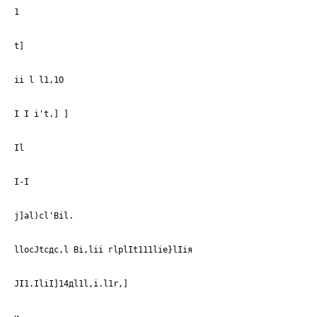
1
t]
ii l l1,1O
I I i't.] ]
Il
I-I
j]al)cl'Bil.
llосJtсдс,l Bi,lii гlрlIt111liе}lIiя
JI1.IliI]14дl1l,i.l1r,]