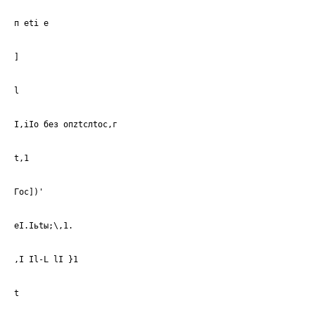
п eti е
]
l
I,iIo без опztслtос,г
t,1
Гос])'
еI.Iьtы;\,1.
,I Il-L lI }1
t