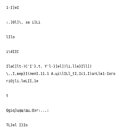
1-I]eI
:.]0l]\, за i]Li
lIlo
i\4IIC
IlaC]lt-)C'I'},t. Y'l-}]el])li.lle}Ill])
\,,I,вер}I(лепI.11.1 А.цi\lILl_tI,Iс1,I)атLlв1-Iого
гiOjli.lеLII,1я
t
Qgiq]цqщ!дц,Qзr:..,:
TL}el I}Io