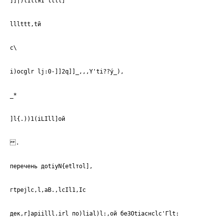
]]|)l1ltяI'ltll]
lllttt,tй
с\
i)ocglr lj:0-]]2q]]_,,,Y'ti??ý_),
_*
]l{.))1(iLIll]ой
.
перечень доtiуN{еtlтоl],
гtpejlc,l,aB.,lcIl1,Ic
дек,r]арiilll.irl по)liаl)l:,ой беЗОtiаснсlс'Гlt: