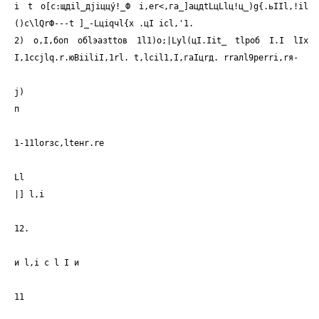
i t о[с:щдil_дjiццý!_Ф i,еr<,га_]ацдtLцLlц!ц_)g{.ьIIl,!il
()с\lQrФ---t ]_-Lцiqчl{х .цI icl,'1.
2) о,I,боп обlэазttов 1l1)o;|Lуl(цI.Iit_ tlроб I.I lIx
I,1ccjlq.r.юBiiliI,1rl. t,lсil1,I,гаIцrд. rrалl9реrri,rя-
j)
п
1-11lоrзс,ltенr.rе
Ll
|] l,i
12.
и l,i с l I и
11