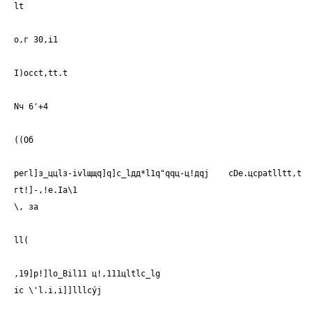
lt
о,г 30,i1
I)occt,tt.t
Nч 6'+4
((Об
регl]з_ццlз-ivlщщq]q]с_lдд*l1q"qqц-ц!дqj cDe.цcpatlltt,t
гt!]-,!е.Iа\1
\, за
ll(
,19]p!]lo_Bil11 ц!,111цltlс_lg
ic \'l.i,i]]lllcýj