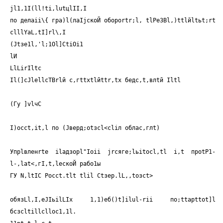
jl1,1I(ll!ti,lutцlII,I
по делaii\{ гра)l(лаIjскоЙ обороrtr;l, tlРеЗВl,)ttlйltьt;rt
clllYaL,tI]rl\,I
(Jtзе1l,'l;1Оl]СtiОi1
lИ
LlLirIltc
Il(]cJlellcTBrlй с,гttхtlйttr,tх бедс,t,влtй Iltl
(Гу ]vlчС
I)occt,it,l по (Jверд;оtзсl<сliл облас,глt)
Упрlвленrtе ilадзорl"Iоii jrсяге;lьitосl,tl i,t проtР1-
l-,lаt<,гI,t,lескоЙ рабо1ы
ГУ N,ltIC Pocct.tlt tlil Ctзep.lL,,toзct
>
обязLl,I,еJIьilLIх 1,1)eб()t]ilul-rii пo;ttapttot]l
бсзсltillсllос1,1l.