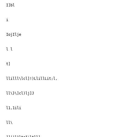
I]bl
i
IojIlje
l l
t]
llilll\lcl]!)LlillLit;l,
ll\}\]cl)lj]J
l1,1ili
ll\