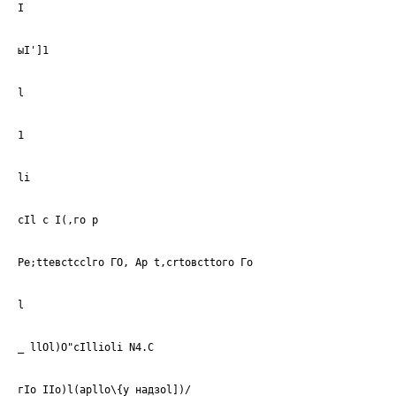
I
ыI']1
l
1
li
cIl с I(,го р
Ре;ttевсtссlго ГО, Ар t,сrtовсttого Го
l
_ llOl)O"cIllioli N4.C
гIо IIo)l(apllo\{y надзоl])/