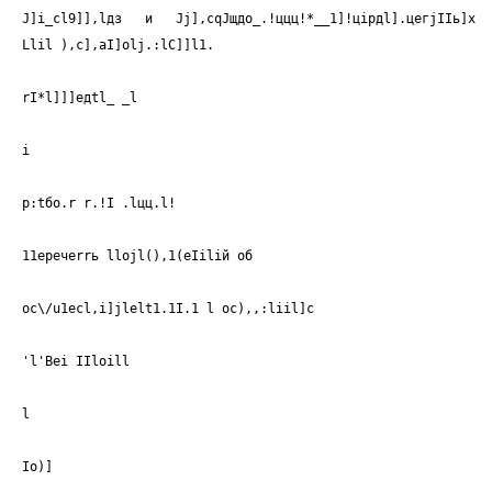
J]i_сl9]],lдз и Jj],сqJщдо_.!ццц!*__1]!цiрдl].цегjIIь]х
Llil ),c],aI]olj.:lC]]l1.
rI*l]]]едtl_ _l
i
р:tбo.r r.!I .lцц.l!
11еречеrrь llоjl(),1(еIiliй об
oc\/u1ecl,i]jlelt1.1I.1 l oc),,:liil]c
'l'Bei IIloill
l
Io)]