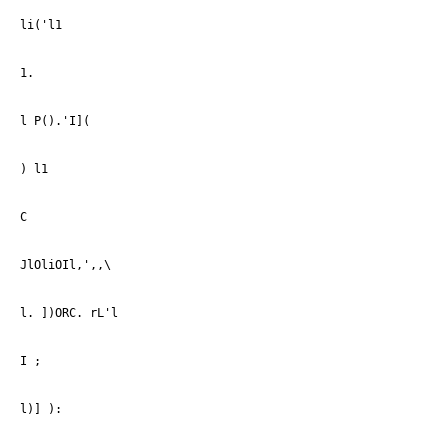
li('l1
1.
l P().'I](
) l1
С
JlOliOIl,',,\
l. ])ОRС. rL'l
I ;
l)] ):