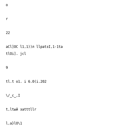
о
r
22
aCl]OC l1,1))л llpatзI,1-1ta
tlOi]. jcl
9
tl.t о1. i 6.0(i.202
\/_c_,I
t,ltый заtttllr
l,a}lO\1