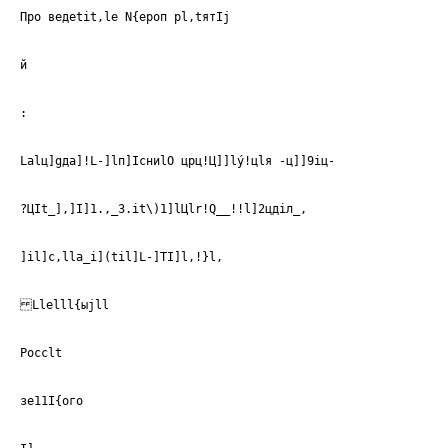
Про ведеtit,lе N{ероп рl,tятIj
й
:
Lаlц]gда]!L-]lп]IсниlО црц!Ц]]lý!цlя -ц]]9iц-
?ЦIt_],]I]1.,_З.it\)1]lЦlr!Q__!!l]2цдiл_,
]il]c,lla_i](til]L-]TI]l,!}l,
Llelll{ыjll
Pocclt
зе11I{ого