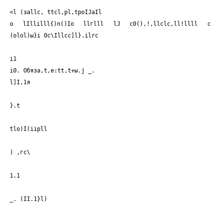
<
l (заllс, ttcl,pl,tpoIJaIl
о lIllilll{)n()Io llгlll lJ c0(),!,llclc,ll!llll с
(оlоl)ы}i 0c\Illcc]l}.ilrc
i1
i0. Обяза,t,е:tt,t+ы.j _.
l]I,1я
}.t
tlo)I(iipll
) ,гс\
1.1
_. (II.1}l)