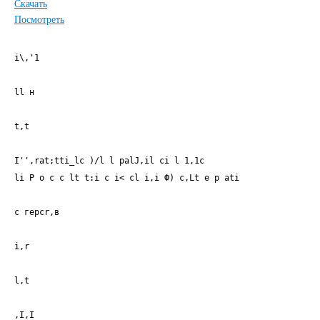
Скачать
Посмотреть
i\,'1
ll н
t,t
I'',rat;tti_lc )/l l palJ,il ci l 1,1c
li Р о с с lt t:i с i< сl i,i Ф) c,Lt e р ati
с герсr,в
i,r
l,t
,I,I