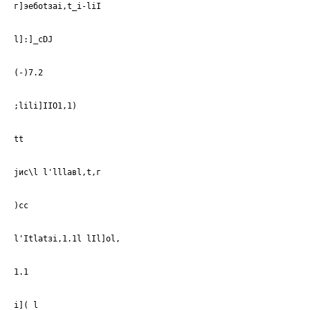
г]эебоtзаi,t_i-liI
l]:]_cDJ
(-)7.2
;lili]IIO1,1)
tt
jис\l l'lllавl,t,г
)сс
l'Itlаtзi,1.1l lIl]ol,
1.1
i]( l