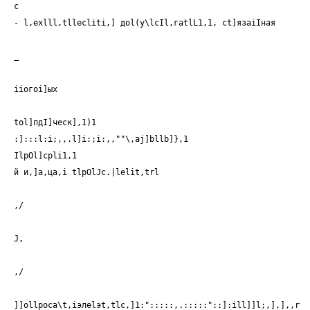
с
- l,exlll,tllecliti,] доl(у\lсIl,гаtlL1,1, сt]язаiIная
_
iiогоi]ых
tоl]пдI]ческ],1)1
:]:::l:i;,,.l]i:;i:,,""\,aj]bllb]},1
IlpOl]cpli1,1
й и,]а,ца,i tlpOlJc.|lelit,trl
,/
J,
,/
]]оllроса\t,iэлеlэt,tlс,]1:":::::,.:::::"::]:ill]]l;,],],,r