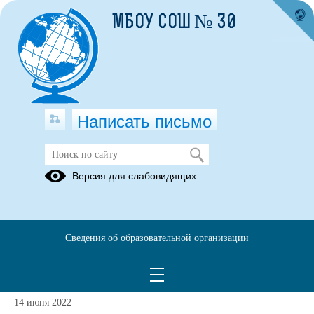
МБОУ СОШ № 30
Написать письмо
Версия для слабовидящих
Распоряжение (приказ) органа ГК
(надзора) о проведении плановой
выездной проверки в МБОУ СОШ №
30 от 09.06.2021 № 86 по пожарному
Сведения об образовательной организации
надзору
Опубликовано на сайте
14 июня 2022